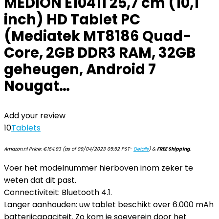
MEDION E10411 25,7 cm (10,1
inch) HD Tablet PC
(Mediatek MT8186 Quad-
Core, 2GB DDR3 RAM, 32GB
geheugen, Android 7
Nougat…
Add your review
10
Tablets
Amazon.nl Price:
€
164.93
(as of 09/04/2023 05:52 PST-
Details
)
&
FREE Shipping
.
Voer het modelnummer hierboven inom zeker te
weten dat dit past.
Connectiviteit: Bluetooth 4.1.
Langer aanhouden: uw tablet beschikt over 6.000 mAh
batterijcapaciteit. Zo kom je soeverein door het