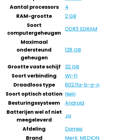
Aantal processors
4
RAM-grootte
2 GB
Soort
DDR3 SDRAM
computergeheugen
Maximaal
ondersteund
128 GB
geheugen
Grootte vaste schijf
32 GB
Soort verbinding
Wi-Fi
Draadloos type
802.11a-b-g-n
Soort optisch station
Nein
Besturingssysteem
Android
Batterijen wel of niet
Ja
meegeleverd
Afdeling
Dames
Brand
Merk: MEDION