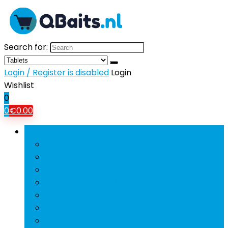
Search for:
Login / Register is disabled
Login
Wishlist
0
0
€
0.00
Bladeren door rubrieken
Mobiele Telefoons
Tablets
Tv’s
Koptelefoons and oordopjes
Hifi and home-audio
Beamers
Powerbanks