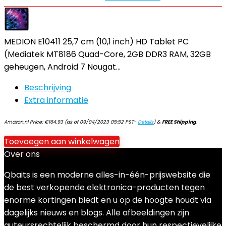
MEDION E10411 25,7 cm (10,1 inch) HD Tablet PC
(Mediatek MT8186 Quad-Core, 2GB DDR3 RAM, 32GB
geheugen, Android 7 Nougat…
Beschrijving
Extra informatie
Amazon.nl Price:
€
164.93
(as of 09/04/2023 05:52 PST-
Details
)
&
FREE Shipping
.
Toevoegen aan winkelwagen
Over ons
Qbaits is een moderne alles-in-één-prijswebsite die
de best verkopende elektronica-producten tegen
enorme kortingen biedt en u op de hoogte houdt via
dagelijks nieuws en blogs. Alle afbeeldingen zijn
auteursrechtelijk beschermd door hun respectievelijke