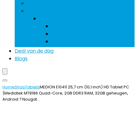
Smartwatches
Meer
Meer
Accessoires stroomvoorziening
Auto- and voertuigelektronica
Videogames en consoles
Deal van de dag
Blogs
Home
Shop
Tablets
MEDION E10411 25,7 cm (10,1 inch) HD Tablet PC
(Mediatek MT8186 Quad-Core, 2GB DDR3 RAM, 32GB geheugen,
Android 7 Nougat…