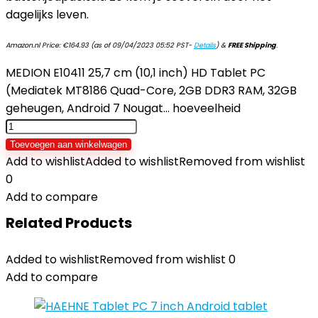
dagelijks leven.
Amazon.nl Price:
€
164.93
(as of 09/04/2023 05:52 PST-
Details
)
&
FREE Shipping
.
MEDION E10411 25,7 cm (10,1 inch) HD Tablet PC
(Mediatek MT8186 Quad-Core, 2GB DDR3 RAM, 32GB
geheugen, Android 7 Nougat… hoeveelheid
Toevoegen aan winkelwagen
Add to wishlist
Added to wishlist
Removed from wishlist
0
Add to compare
Related Products
Added to wishlist
Removed from wishlist
0
Add to compare