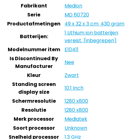
Fabrikant
Medion
Serie
MD 60720
Productafmetingen
49 x 32 x 3 cm; 430 gram
1 Lithium ion batterijen
Batterijen:
vereist. (inbegrepen)
Modelnummer item
E10411
Is Discontinued By
Nee
Manufacturer
Kleur
Zwart
Standing screen
10.1 Inch
display size
Schermresolutie
1280 x800
Resolutie
1280 x800
Merk processor
Mediatek
Soort processor
Unknown
Snelheid processor
1.3 GHz