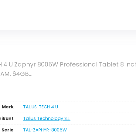
H 4 U Zaphyr 8005W Professional Tablet 8 inch
RAM, 64GB…
Merk
TALIUS, TECH 4 U
rikant
Talius Technology S.L.
Serie
TAL-ZAPHYR-8005W