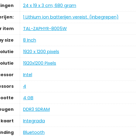
ingen
24 x 19 x 3 cm; 680 gram
rijen:
1 Lithium ion batterijen vereist. (inbegrepen)
 item
TAL-ZAPHYR-8005W
y size
8 Inch
olutie
1920 x 1200 pixels
olutie
1920x1200 Pixels
cessor
Intel
essors
4
ootte
4 GB
eugen
DDR3 SDRAM
 kaart
Integrada
inding
Bluetooth