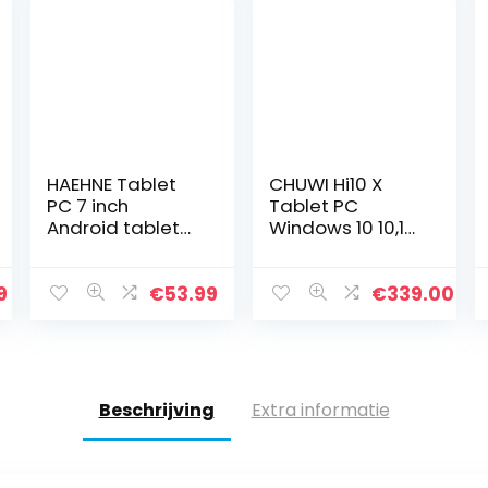
HAEHNE Tablet
CHUWI Hi10 X
PC 7 inch
Tablet PC
Android tablet
Windows 10 10,1
met HD-
inch (Intel
displays, Google
Gemini-Lake
Android 9.0
N4120), Quad-
9
€
53.99
€
339.00
systeem, twee
Core tot 2,6 GHz,
camera’s, Quad
6 GB RAM 128 GB
Core 1GB RAM…
ROM, WLAN
Beschrijving
Extra informatie