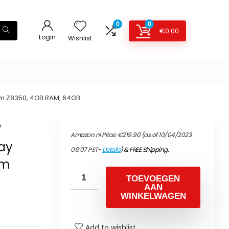
0
0
€
0.00
Login
Wishlist
tom Z8350, 4GB RAM, 64GB…
W
Amazon.nl Price:
€
219.90
(as of 10/04/2023
lay
06:07 PST-
Details
)
&
FREE Shipping
.
om
TOEVOEGEN
AAN
WINKELWAGEN
Add to wishlist