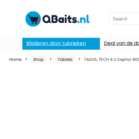
Search
for:
Bladeren door rubrieken
Deal van de d
Home
Shop
Tablets
TALIUS, TECH 4 U Zaphyr 80