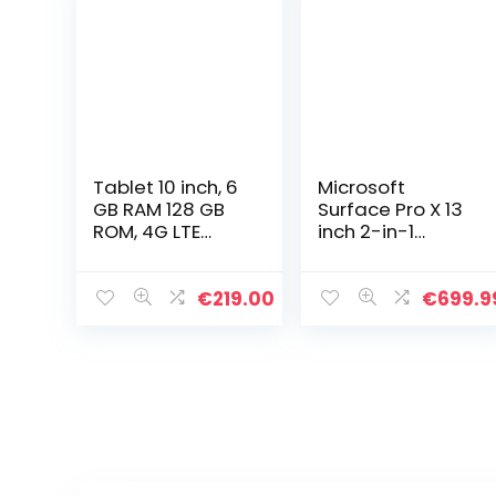
Tablet 10 inch, 6
Microsoft
GB RAM 128 GB
Surface Pro X 13
ROM, 4G LTE
inch 2-in-1
Android 10,
Tablet SQ1/8GB
TECLAST M40
RAM/128GB SSD
Tablet PC, T618
LTE – Zwart
€
219.00
€
699.9
Octa Core 2.0
GHz, 1920 x 1200
FHD…