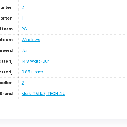
oorten
2
oorten
1
tform
PC
ysteem
Windows
leverd
Ja
tterij
14.8 Watt-uur
tterij
0.85 Gram
cellen
2
Brand
Merk: TALIUS, TECH 4 U