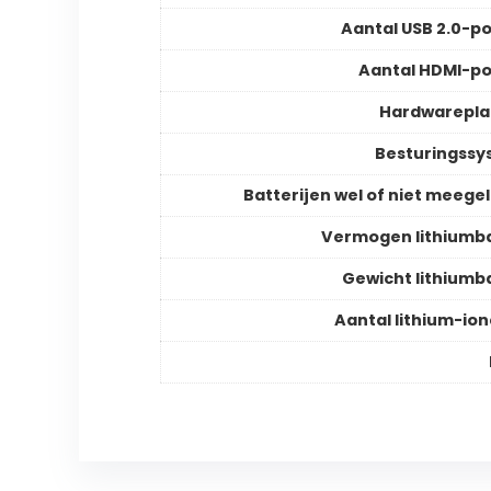
Aantal USB 2.0-p
Aantal HDMI-p
Hardwarepla
Besturingss
Batterijen wel of niet meege
Vermogen lithiumba
Gewicht lithiumba
Aantal lithium-ion