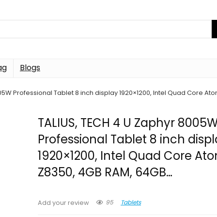
ag
Blogs
05W Professional Tablet 8 inch display 1920×1200, Intel Quad Core A
TALIUS, TECH 4 U Zaphyr 8005
Professional Tablet 8 inch disp
1920×1200, Intel Quad Core At
Z8350, 4GB RAM, 64GB…
95
Tablets
Add your review