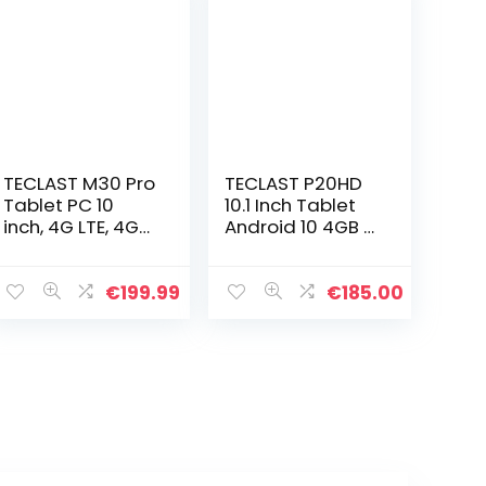
TECLAST M30 Pro
TECLAST P20HD
Tablet PC 10
10.1 Inch Tablet
inch, 4G LTE, 4GB
Android 10 4GB +
RAM 128GB ROM,
64GB 8-Core
Android 10, Octa
A55 Processor AI
Core processor,
Slimme
€
199.99
€
185.00
1920×1200 FHD
Acceleratie
IPS…
Dubbel 4G
Online bellen…