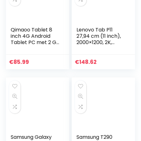
Qimaoo Tablet 8
Lenovo Tab P11
inch 4G Android
27,94 cm (11 inch),
Tablet PC met 2 GB
2000×1200, 2K,
RAM 32 GB ROM
WideView, Touch)
Quad-Core 1,3 GHz
Tablet-PC
HD (1280 x 800)
(Qualcomm
€
85.99
€
148.62
Dual SIM/Camera
Snapdragon 662,
2MP…
4GB RAM, 64GB…
Samsung Galaxy
Samsung T290