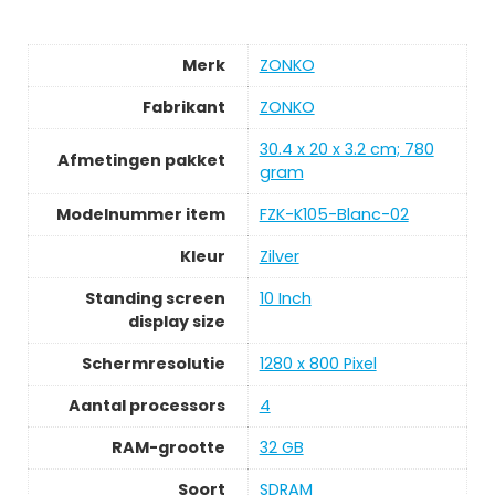
Merk
ZONKO
Fabrikant
ZONKO
30.4 x 20 x 3.2 cm; 780
Afmetingen pakket
gram
Modelnummer item
FZK-K105-Blanc-02
Kleur
Zilver
Standing screen
10 Inch
display size
Schermresolutie
1280 x 800 Pixel
Aantal processors
4
RAM-grootte
32 GB
Soort
SDRAM