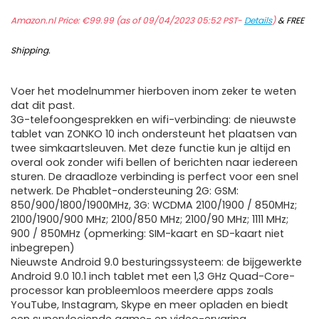
Amazon.nl Price:
€
99.99
(as of 09/04/2023 05:52 PST-
Details
)
&
FREE
Shipping
.
Voer het modelnummer hierboven inom zeker te weten
dat dit past.
3G-telefoongesprekken en wifi-verbinding: de nieuwste
tablet van ZONKO 10 inch ondersteunt het plaatsen van
twee simkaartsleuven. Met deze functie kun je altijd en
overal ook zonder wifi bellen of berichten naar iedereen
sturen. De draadloze verbinding is perfect voor een snel
netwerk. De Phablet-ondersteuning 2G: GSM:
850/900/1800/1900MHz, 3G: WCDMA 2100/1900 / 850MHz;
2100/1900/900 MHz; 2100/850 MHz; 2100/90 MHz; 1111 MHz;
900 / 850MHz (opmerking: SIM-kaart en SD-kaart niet
inbegrepen)
Nieuwste Android 9.0 besturingssysteem: de bijgewerkte
Android 9.0 10.1 inch tablet met een 1,3 GHz Quad-Core-
processor kan probleemloos meerdere apps zoals
YouTube, Instagram, Skype en meer opladen en biedt