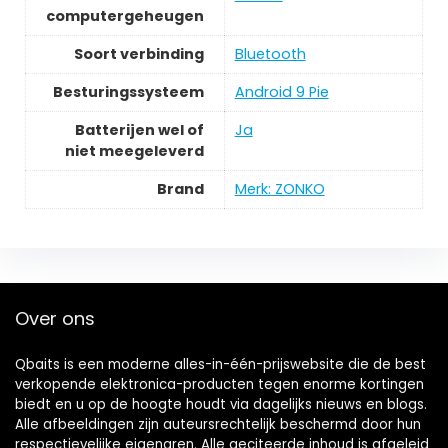
computergeheugen
Soort verbinding
Bluetooth
Besturingssysteem
Android 9 Pie
Batterijen wel of
Ja
niet meegeleverd
Brand
Merk: ZONKO
Over ons
Qbaits is een moderne alles-in-één-prijswebsite die de best
verkopende elektronica-producten tegen enorme kortingen
biedt en u op de hoogte houdt via dagelijks nieuws en blogs.
Alle afbeeldingen zijn auteursrechtelijk beschermd door hun
respectievelijke eigenaren. Alle geciteerde inhoud is afgeleid