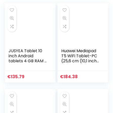
JUSYEA Tablet 10
Huawei Mediapad
inch Android
T5 WiFi Tablet-PC
tablets 4 GB RAM +
(25,6 cm (10,1 inch)
64 GB ROM, SD/TF
Full HD-display, 32
128 GB, WLAN, 8000
GB intern
mAh accu, 5 MP + 8
geheugen
€
135.79
€
184.38
MP, FHD IPS…
(uitbreidbaar), 2
GB RAM…