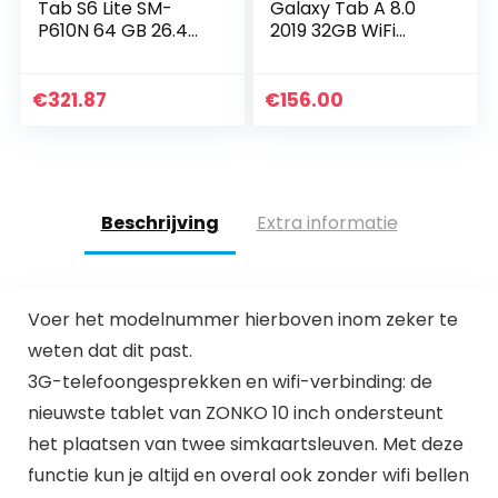
Tab S6 Lite SM-
Galaxy Tab A 8.0
P610N 64 GB 26.4
2019 32GB WiFi
cm (10.4″)
zilvergrijs
Samsung Exynos 4
GB Wi-Fi 5
€
321.87
€
156.00
(802.11ac) Android
10 Grey
Beschrijving
Extra informatie
Voer het modelnummer hierboven inom zeker te
weten dat dit past.
3G-telefoongesprekken en wifi-verbinding: de
nieuwste tablet van ZONKO 10 inch ondersteunt
het plaatsen van twee simkaartsleuven. Met deze
functie kun je altijd en overal ook zonder wifi bellen