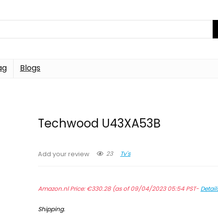
ag
Blogs
Techwood U43XA53B
23
Tv's
Add your review
Amazon.nl Price:
€
330.28
(as of 09/04/2023 05:54 PST-
Detail
Shipping
.