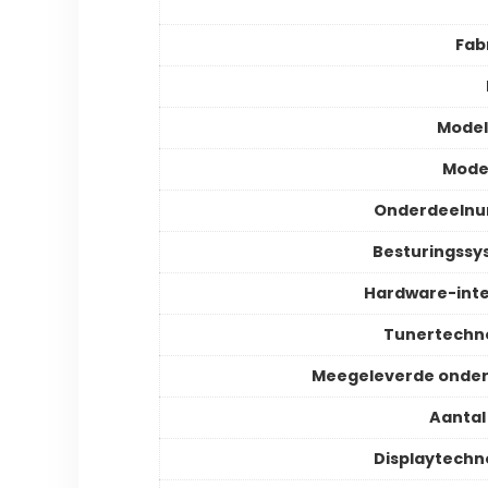
Fab
Mode
Mode
Onderdeeln
Besturingss
Hardware-int
Tunertechn
Meegeleverde onder
Aantal
Displaytechn