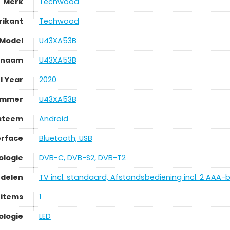
Merk
Techwood
rikant
Techwood
Model
U43XA53B
lnaam
U43XA53B
l Year
2020
ummer
U43XA53B
ysteem
Android
erface
Bluetooth, USB
ologie
DVB-C, DVB-S2, DVB-T2
delen
TV incl. standaard, Afstandsbediening incl. 2 AAA-ba
 items
1
ologie
LED