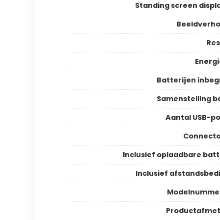
Standing screen displa
Beeldverh
Res
Energ
Batterijen inbe
Samenstelling ba
Aantal USB-p
Connecto
Inclusief oplaadbare batt
Inclusief afstandsbed
Modelnummer
Productafmet