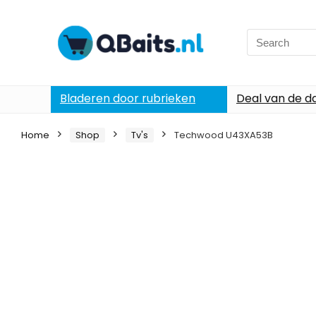
Search
for:
Bladeren door rubrieken
Deal van de d
Home
Shop
Tv's
Techwood U43XA53B