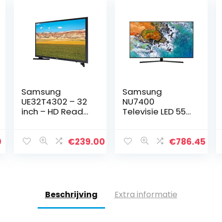
Samsung
Samsung
UE32T4302 – 32
NU7400
inch – HD Ready
Televisie LED 55″
LED- 2020 –
4K Ultra HD
Europees model
Smart TV, zwart
0
€
239.00
€
786.45
Beschrijving
Extra informatie