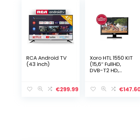
RCA Android TV
Xoro HTL 1550 KIT
(43 inch)
(15,6″ FullHD,
DVB-T2 HD,
freenet TV, DVB-
C kabeltuner,
2xUSB, 2xHDMI,
€
299.99
€
147.6
HAN 150) zwart