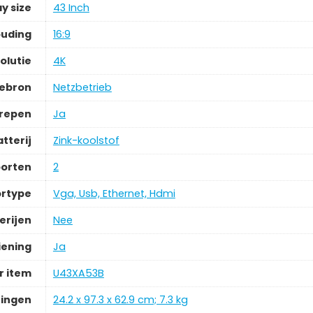
y size
43 Inch
ouding
16:9
olutie
4K
iebron
Netzbetrieb
grepen
Ja
tterij
Zink-koolstof
oorten
2
rtype
Vga, Usb, Ethernet, Hdmi
erijen
Nee
iening
Ja
 item
U43XA53B
ingen
24.2 x 97.3 x 62.9 cm; 7.3 kg