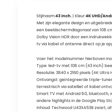
Stijlnaam:
43 inch.
| Kleur:
4K UHD/Andr
Met zijn elegante design en uitgebreid
een beeldschermdiagonaal van 108 cm (
Dolby Vision HDR door een indrukwekk
tv via kabel of antenne direct op je a
Voer het modelnummer hierboven inom
Type: led-tv met 108 cm (43 inch) be
Resolutie: 3840 x 2160 pixels (4K Ultra
Ontvangst: geïntegreerde triple-tuner
terrestrisch via satelliet of kabel on
Smart TV met Android 9.0, bluetooth, w
andere highlights in de Google Play St
Inhoud: Techwood U43XA53B zwart, afsta