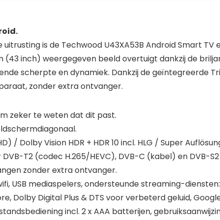
oid.
e uitrusting is de Techwood U43XA53B Android Smart TV een
43 inch) weergegeven beeld overtuigt dankzij de briljan
ende scherpte en dynamiek. Dankzij de geïntegreerde T
pparaat, zonder extra ontvanger.
 zeker te weten dat dit past.
eldschermdiagonaal.
 HD) / Dolby Vision HDR + HDR 10 incl. HLG / Super Auflösu
 DVB-T2 (codec H.265/HEVC), DVB-C (kabel) en DVB-S2 (sat
tvangen zonder extra ontvanger.
ifi, USB mediaspelers, ondersteunde streaming-diensten: 
ore, Dolby Digital Plus & DTS voor verbeterd geluid, Googl
ndsbediening incl. 2 x AAA batterijen, gebruiksaanwijzin