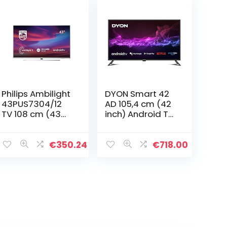
Philips Ambilight
DYON Smart 42
43PUS7304/12
AD 105,4 cm (42
TV 108 cm (43
inch) Android TV
inch) Smart TV
(Full-HD, HD
(4K, LED TV, HDR
Triple Tuner,
10+, Android TV,
Google Play
€
350.24
€
718.00
Google
Store, Google
Assistant, Alexa…
Assistant,
Prime…