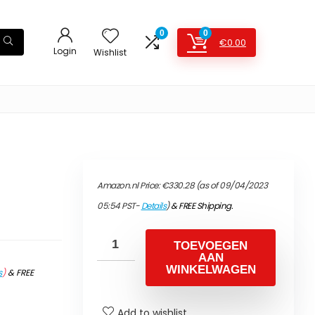
0
0
€
0.00
Login
Wishlist
Amazon.nl Price:
€
330.28
(as of 09/04/2023
05:54 PST-
Details
)
&
FREE Shipping
.
TOEVOEGEN
AAN
WINKELWAGEN
s
)
&
FREE
Add to wishlist