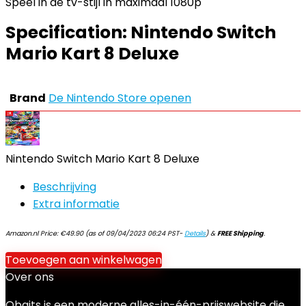
Speel in de tv-stijl in maximaal 1080p
Specification:
Nintendo Switch
Mario Kart 8 Deluxe
Brand
De Nintendo Store openen
Nintendo Switch Mario Kart 8 Deluxe
Beschrijving
Extra informatie
Amazon.nl Price:
€
49.90
(as of 09/04/2023 06:24 PST-
Details
)
&
FREE Shipping
.
Toevoegen aan winkelwagen
Over ons
Qbaits is een moderne alles-in-één-prijswebsite die