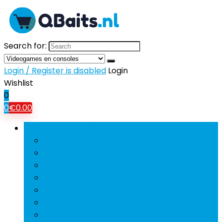
Search for:
Login / Register is disabled
Login
Wishlist
0
0
€
0.00
Bladeren door rubrieken
Mobiele Telefoons
Tablets
Tv’s
Koptelefoons and oordopjes
Hifi and home-audio
Beamers
Powerbanks