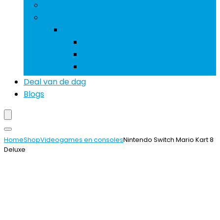
Smartwatches
Meer
Meer
Accessoires stroomvoorziening
Auto- and voertuigelektronica
Videogames en consoles
Deal van de dag
Blogs
Home
Shop
Videogames en consoles
Nintendo Switch Mario Kart 8
Deluxe