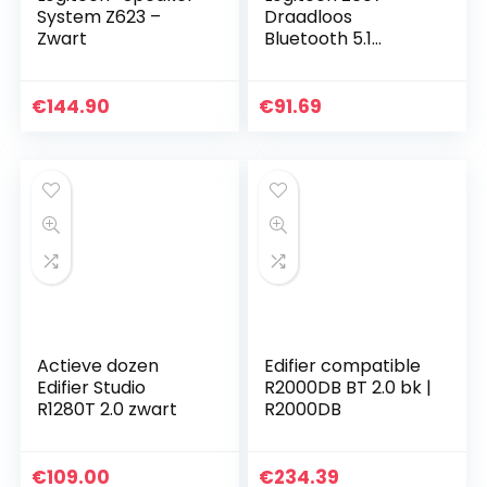
System Z623 –
Draadloos
Zwart
Bluetooth 5.1
Speaker Systeem,
Surround Sound, 160
Watt
€
144.90
€
91.69
Piekvermogen,
Booming Bass,
3.5mm Audio…
Actieve dozen
Edifier compatible
Edifier Studio
R2000DB BT 2.0 bk |
R1280T 2.0 zwart
R2000DB
€
109.00
€
234.39