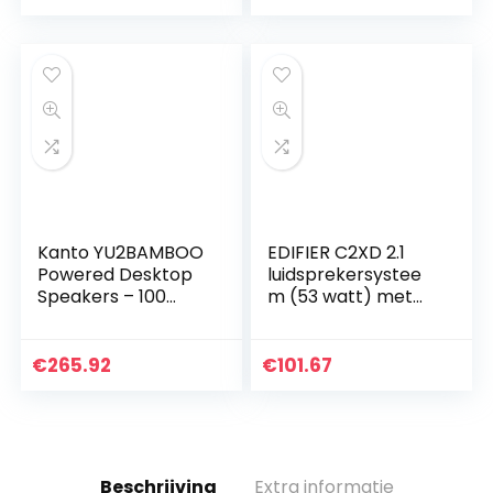
Kanto YU2BAMBOO
EDIFIER C2XD 2.1
Powered Desktop
luidsprekersystee
Speakers – 100
m (53 watt) met
Watts – Amplifer
infrarood
(Bamboo)
afstandsbediening
en optische ingang
€
265.92
€
101.67
Beschrijving
Extra informatie