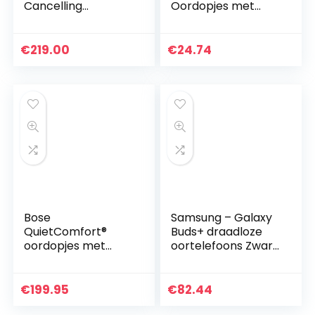
Cancelling
Oordopjes met
Bluetooth
Draag en
Headphones –
Microfoon, Stereo
Draadloze Over-
In-Ear Koptelefoon
€
219.00
€
24.74
Ear Hoofdtelefoon
voor Samsung en
met Ingebouwde…
Huawei…
Bose
Samsung – Galaxy
QuietComfort®
Buds+ draadloze
oordopjes met
oortelefoons Zwart
ruisonderdrukking,
– Franse versie
volledig draadloze
Bluetooth-
€
199.95
€
82.44
oordopjes met