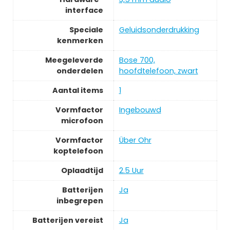
interface
Speciale
Geluidsonderdrukking
kenmerken
Meegeleverde
Bose 700,
onderdelen
hoofdtelefoon, zwart
Aantal items
1
Vormfactor
Ingebouwd
microfoon
Vormfactor
Über Ohr
koptelefoon
Oplaadtijd
2.5 Uur
Batterijen
Ja
inbegrepen
Batterijen vereist
Ja