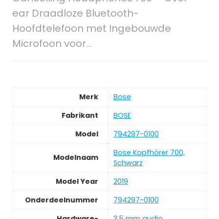
ear Draadloze Bluetooth-
Hoofdtelefoon met Ingebouwde
Microfoon voor…
Merk
Bose
Fabrikant
BOSE
Model
794297-0100
Bose Kopfhörer 700,
Modelnaam
Schwarz
Model Year
2019
Onderdeelnummer
794297-0100
Hardware-
3,5 mm audio