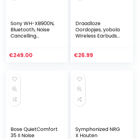
Sony WH-XB900N,
Draadloze
Bluetooth, Noise
Oordopjes, yobola
Cancelling
Wireless Earbuds
Koptelefoon (Extra
Bluetooth 5.0 20H
Bass, 30H Accu,
Playtime 3D stereo
Amazon Alexa &
HD in-ear
€
249.00
€
26.99
Google Assistant…
Draadloze Oortjes
met…
Bose QuietComfort
Symphonized NRG
35 II Noise
X Houten