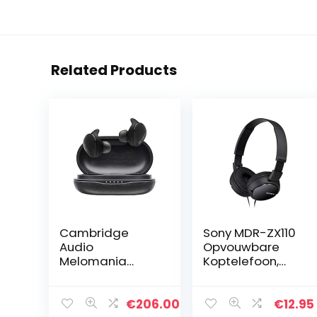
Related Products
Cambridge
Sony MDR-ZX110
Audio
Opvouwbare
Melomania
Koptelefoon,
Touch
met Uitstekend
Draadloze
Geluid met 30
Oordopjes – 50
mm Driver,
€
206.00
€
12.95