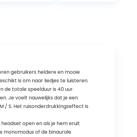
Oordopjes,
Hoofdtelefoon
Geïntegreerde
met
Headset…
Ingebouwde
Microfoon voor…
oren gebruikers heldere en mooie
hikt is om naar liedjes te luisteren.
 de totale speelduur is 40 uur.
. Je voelt nauwelijks dat je een
 / S. Het ruisonderdrukkingseffect is
 headset open en als je hem eruit
de monomodus of de binaurale