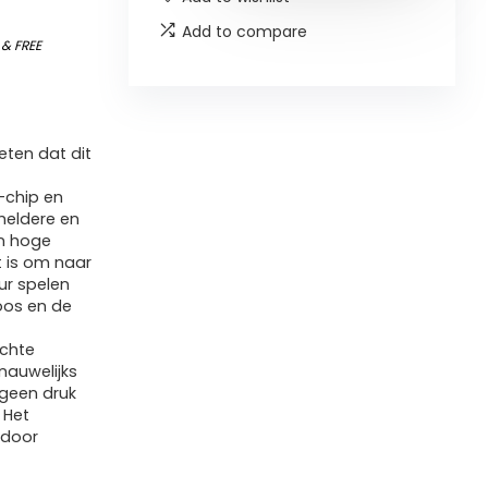
Add to compare
)
&
FREE
ten dat dit
-chip en
heldere en
en hoge
t is om naar
uur spelen
oos en de
achte
nauwelijks
 geen druk
 Het
rdoor