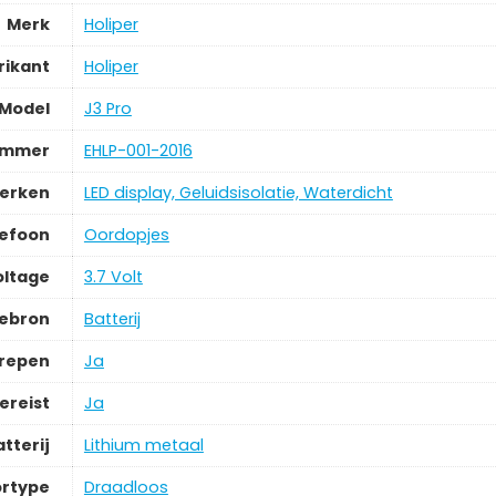
Merk
Holiper
rikant
Holiper
Model
J3 Pro
ummer
EHLP-001-2016
merken
LED display, Geluidsisolatie, Waterdicht
lefoon
Oordopjes
oltage
3.7 Volt
iebron
Batterij
grepen
Ja
ereist
Ja
tterij
Lithium metaal
rtype
Draadloos