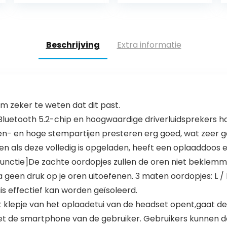
35 uur
Bluetooth-
accuduur) Zwart
oordopjes met
spraakbedienin
g…
Beschrijving
Extra informatie
 zeker te weten dat dit past.
Bluetooth 5.2-chip en hoogwaardige driverluidsprekers h
en- en hoge stempartijen presteren erg goed, wat zeer gesc
n als deze volledig is opgeladen, heeft een oplaaddoos en
nctie]De zachte oordopjes zullen de oren niet beklemmen
geen druk op je oren uitoefenen. 3 maten oordopjes: L / M
is effectief kan worden geïsoleerd.
 klepje van het oplaadetui van de headset opent,gaat de
met de smartphone van de gebruiker. Gebruikers kunnen 