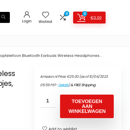
0
0
€
0.00
Login
Wishlist
 Koptelefoon Bluetooth Earbuds Wireless Headphones…
eless
Amazon.nl Price:
€
25.00
(as of 10/04/2023
jes,
05:59 PST-
Details
)
&
FREE Shipping
.
s
TOEVOEGEN
AAN
WINKELWAGEN
Add to wishlist