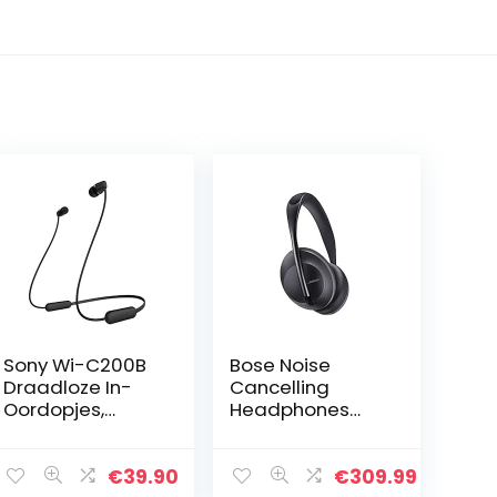
Sony Wi-C200B
Bose Noise
Draadloze In-
Cancelling
Oordopjes,
Headphones
Accuduur 15 Uur,
700 – Over-ear
Voice Assistent,
Draadloze
Magnetische
Bluetooth-
€
39.90
€
309.99