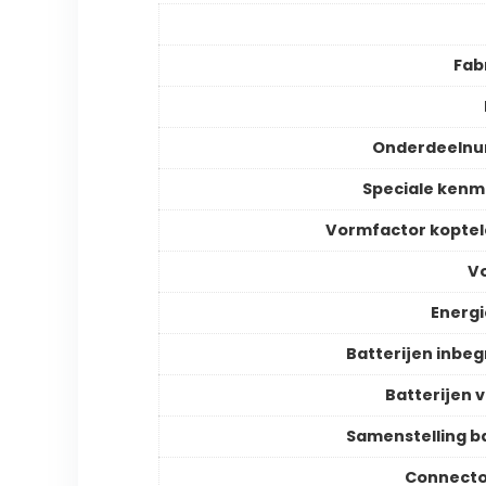
Fab
Onderdeeln
Speciale ken
Vormfactor kopte
V
Energ
Batterijen inbe
Batterijen v
Samenstelling ba
Connecto