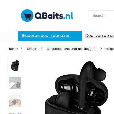
Search
for:
Bladeren door rubrieken
Deal van de d
Home
Shop
Koptelefoons and oordopjes
Holip