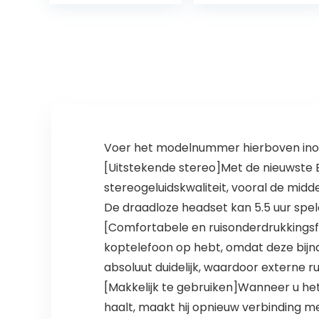
uur Batterijduur,
Zwart
Bluetooth 5.0 In-
Ear Koptelefoon
Oortjes met…
Voer het modelnummer hierboven inom
[Uitstekende stereo]Met de nieuwste 
stereogeluidskwaliteit, vooral de midd
De draadloze headset kan 5.5 uur spele
[Comfortabele en ruisonderdrukkingsfu
koptelefoon op hebt, omdat deze bijna 
absoluut duidelijk, waardoor externe ru
[Makkelijk te gebruiken]Wanneer u het
haalt, maakt hij opnieuw verbinding 