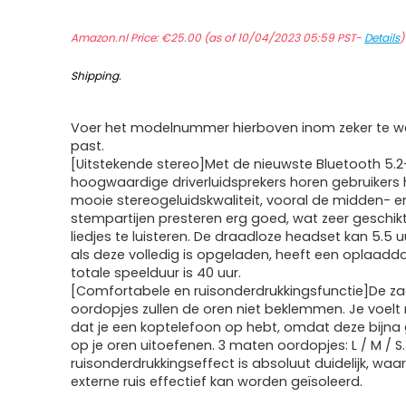
Amazon.nl Price:
€
25.00
(as of 10/04/2023 05:59 PST-
Details
Shipping
.
Voer het modelnummer hierboven inom zeker te we
past.
[Uitstekende stereo]Met de nieuwste Bluetooth 5.2
hoogwaardige driverluidsprekers horen gebruikers 
mooie stereogeluidskwaliteit, vooral de midden- 
stempartijen presteren erg goed, wat zeer geschik
liedjes te luisteren. De draadloze headset kan 5.5 
als deze volledig is opgeladen, heeft een oplaadd
totale speelduur is 40 uur.
[Comfortabele en ruisonderdrukkingsfunctie]De z
oordopjes zullen de oren niet beklemmen. Je voelt 
dat je een koptelefoon op hebt, omdat deze bijna
op je oren uitoefenen. 3 maten oordopjes: L / M / S.
ruisonderdrukkingseffect is absoluut duidelijk, waa
externe ruis effectief kan worden geïsoleerd.