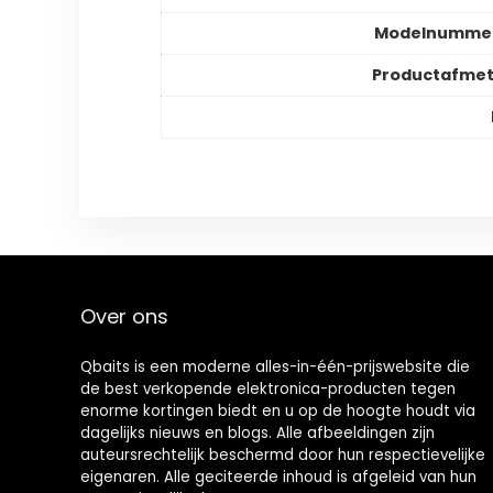
Modelnummer
Productafmet
Over ons
Qbaits is een moderne alles-in-één-prijswebsite die
de best verkopende elektronica-producten tegen
enorme kortingen biedt en u op de hoogte houdt via
dagelijks nieuws en blogs. Alle afbeeldingen zijn
auteursrechtelijk beschermd door hun respectievelijke
eigenaren. Alle geciteerde inhoud is afgeleid van hun