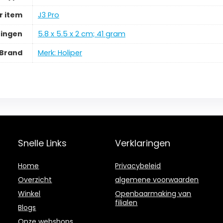
 item
J3 Pro
ingen
5.8 x 5.5 x 2 cm; 41 gram
Brand
Merk: Holiper
Snelle Links
Verklaringen
Home
Privacybeleid
Overzicht
algemene voorwaarden
Winkel
Openbaarmaking van
filialen
Blogs
Onze webshops