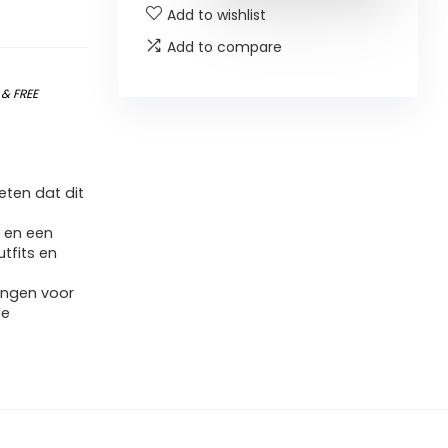
Add to wishlist
Add to compare
)
&
FREE
ten dat dit
n en een
utfits en
wingen voor
de