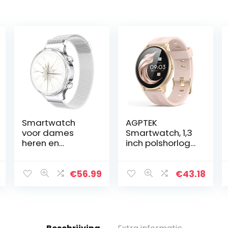
Smartwatch
AGPTEK
voor dames
Smartwatch, 1,3
heren en
inch polshorloge
kinderen,
met
fitnesspolshorlo
gepersonaliseer
ge 1,1 inch
d scherm,
€
56.99
€
43.18
touchscreen,
muziekbedienin
fitnesshorloge
g, hartslag,
fitness tracker
stappenteller,
met…
calorieën…