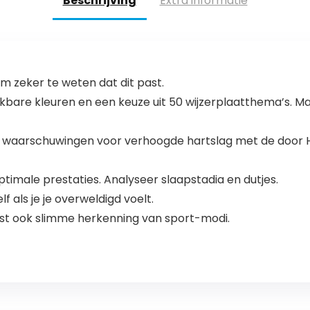
Beschrijving
Extra informatie
 zeker te weten dat dit past.
bare kleuren en een keuze uit 50 wijzerplaatthema’s. Matc
 met waarschuwingen voor verhoogde hartslag met de door
timale prestaties. Analyseer slaapstadia en dutjes.
f als je je overweldigd voelt.
t ook slimme herkenning van sport-modi.