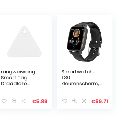
rongweiwang
Smartwatch,
Smart Tag
1.30
Draadloze
kleurenscherm,
Bluetooth 4.0
waterdicht
anti-verloren
horloge met
bluetooth
lichaamstemper
€
5.89
€
69.71
tracker Tracker
atuur, hartslag,
Kid Kind Tas
slaapmonitoring
Portemonnee
, meerdere…
Sleutel…