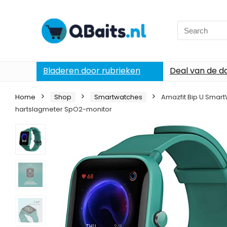
Search
for:
Bladeren door rubrieken
Deal van de d
Home
Shop
Smartwatches
Amazfit Bip U Smart
hartslagmeter SpO2-monitor