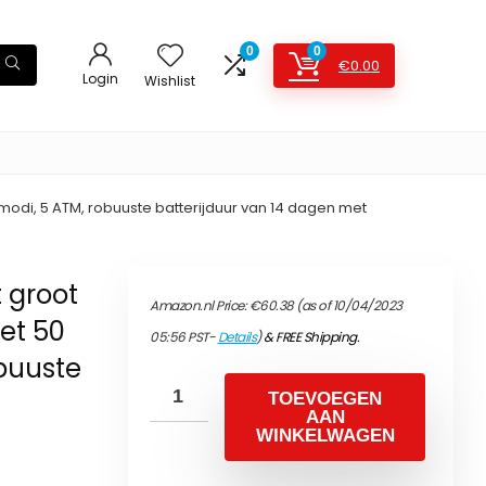
0
0
€
0.00
Login
Wishlist
tmodi, 5 ATM, robuuste batterijduur van 14 dagen met
 groot
Amazon.nl Price:
€
60.38
(as of 10/04/2023
met 50
05:56 PST-
Details
)
&
FREE Shipping
.
obuuste
TOEVOEGEN
AAN
WINKELWAGEN