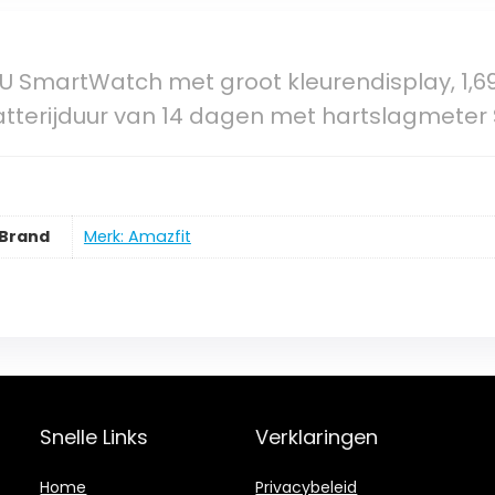
 U SmartWatch met groot kleurendisplay, 1,69
atterijduur van 14 dagen met hartslagmete
Brand
Merk: Amazfit
Snelle Links
Verklaringen
Home
Privacybeleid