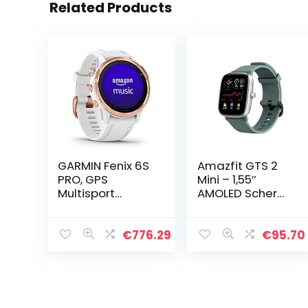
Related Products
GARMIN Fenix 6S
Amazfit GTS 2
PRO, GPS
Mini – 1,55″
Multisport
AMOLED Scherm
Smartwatch, 1,2
– 21 Dagen
Display,
Batterijduur –
Geïnstalleerde
70+ Sport
€
776.29
€
95.70
Kaarten van
Modes – Sage
Europa,
Green
Muziekopslag,
Garmin Pay…