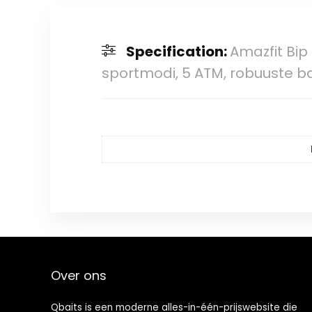
Specification:
Amazfit Bip
sportmodi, 5 ATM, robuuste b
Over ons
Qbaits is een moderne alles-in-één-prijswebsite die