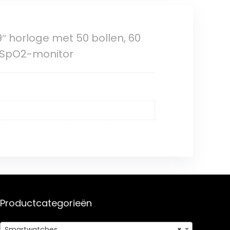
″ horloge met 50 bollen, 60
r SpO2-monitor
Productcategorieën
Smartwatches
×