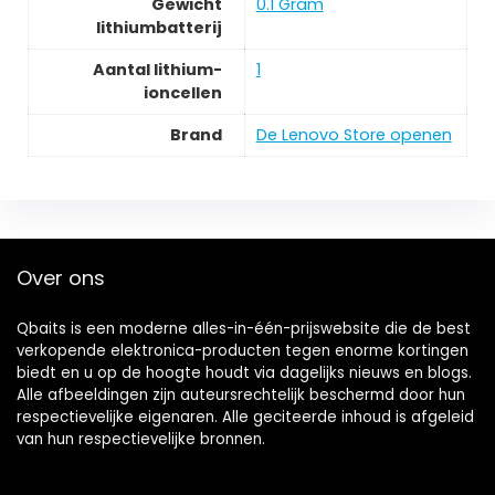
Gewicht
0.1 Gram
lithiumbatterij
Aantal lithium-
1
ioncellen
Brand
De Lenovo Store openen
Over ons
Qbaits is een moderne alles-in-één-prijswebsite die de best
verkopende elektronica-producten tegen enorme kortingen
biedt en u op de hoogte houdt via dagelijks nieuws en blogs.
Alle afbeeldingen zijn auteursrechtelijk beschermd door hun
respectievelijke eigenaren. Alle geciteerde inhoud is afgeleid
van hun respectievelijke bronnen.