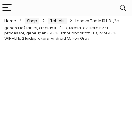
Home
Shop
Tablets
Lenovo Tab M10 HD (2e
generatie) tablet, display 10.1″ HD, MediaTek Helio P22T
processor, geheugen 64 GB uitbreidbaar tot 1 TB, RAM 4 GB,
WIFI+LTE, 2 luidsprekers, Android Q, Iron Grey