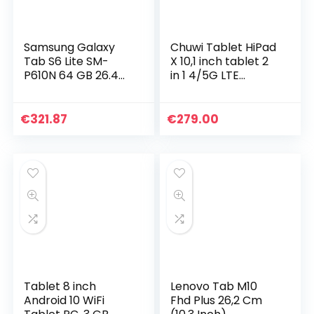
Samsung Galaxy
Chuwi Tablet HiPad
Tab S6 Lite SM-
X 10,1 inch tablet 2
P610N 64 GB 26.4
in 1 4/5G LTE
cm (10.4″)
Android 10
Samsung Exynos 4
(MT6771V) 8 Core
GB Wi-Fi 5
tot 2,0 GHz 1920 x
€
321.87
€
279.00
(802.11ac) Android
1200 FHD 4G RAM…
10 Grey
Tablet 8 inch
Lenovo Tab M10
Android 10 WiFi
Fhd Plus 26,2 Cm