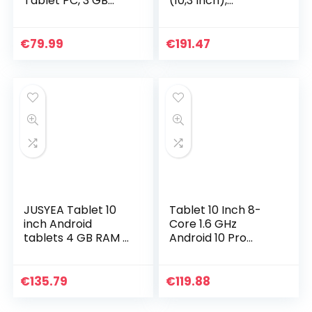
Tablet PC, 3 GB
(10,3 Inch),
RAM 32 GB
1920X1200, Fhd, Ips,
ROM/128 GB
Touch) Tablet-Pc
uitbreidbaar,
(Octa-Core, 4 Gb
€
79.99
€
191.47
Google GMS
Ram, 64 Gb Emcp…
gecertificeerd,
Quad-Core…
JUSYEA Tablet 10
Tablet 10 Inch 8-
inch Android
Core 1.6 GHz
tablets 4 GB RAM +
Android 10 Pro
64 GB ROM, SD/TF
MEBERRY 4GB RAM
128 GB, WLAN, 8000
64GB ROM
mAh accu, 5 MP + 8
Ultrasnelle
€
135.79
€
119.88
MP, FHD IPS…
Tabletten PC,
128GB