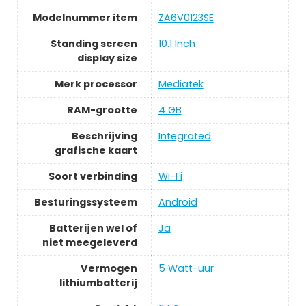
Modelnummer item
ZA6V0123SE
Standing screen
10.1 Inch
display size
Merk processor
Mediatek
RAM-grootte
4 GB
Beschrijving
Integrated
grafische kaart
Soort verbinding
Wi-Fi
Besturingssysteem
Android
Batterijen wel of
Ja
niet meegeleverd
Vermogen
5 Watt-uur
lithiumbatterij