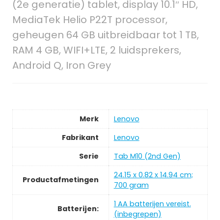
(2e generatie) tablet, display 10.1″ HD,
MediaTek Helio P22T processor,
geheugen 64 GB uitbreidbaar tot 1 TB,
RAM 4 GB, WIFI+LTE, 2 luidsprekers,
Android Q, Iron Grey
Merk
Lenovo
Fabrikant
Lenovo
Serie
Tab M10 (2nd Gen)
24.15 x 0.82 x 14.94 cm;
Productafmetingen
700 gram
1 AA batterijen vereist.
Batterijen:
(inbegrepen)