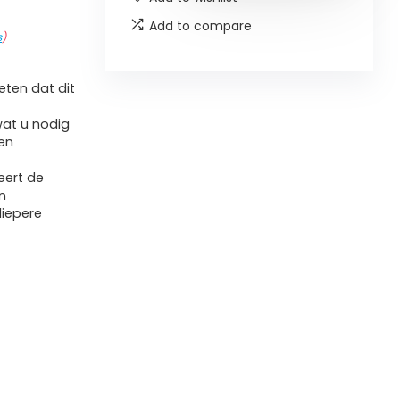
Add to compare
s
)
ten dat dit
wat u nodig
en
eert de
n
diepere