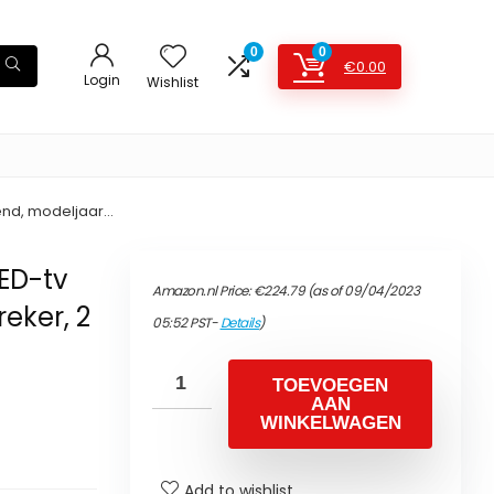
0
0
€
0.00
Login
Wishlist
nzend, modeljaar…
ED-tv
Amazon.nl Price:
€
224.79
(as of 09/04/2023
reker, 2
05:52 PST-
Details
)
TOEVOEGEN
AAN
WINKELWAGEN
Add to wishlist