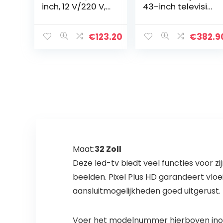
inch, 12 V/220 V,
43-inch televisie
USB, HDMI
(Full HD LED TV,
Pixel Plus HD, HDR
10, Saphi Smart
€
123.20
€
382.9
TV, full-range-
luidspreker, 3…
Maat:
32 Zoll
Deze led-tv biedt veel functies voor z
beelden. Pixel Plus HD garandeert vlo
aansluitmogelijkheden goed uitgerust.
Voer het modelnummer hierboven inom