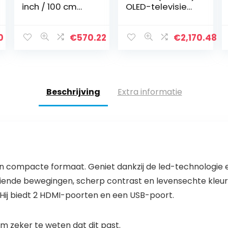
inch / 100 cm
OLED-televisie
Smart TV (TV LED
(4K, Dual Triple
backlight, Full HD,
Tuner (DVB-
Quattro Tuner,
T2/T, -C,-S2/S),
0
€
570.22
€
2,170.48
HDR, zwart)
Dolby Vision,
Dolby Atmos…
Beschrijving
Extra informatie
ijn compacte formaat. Geniet dankzij de led-technologie e
eiende bewegingen, scherp contrast en levensechte kleure
 Hij biedt 2 HDMI-poorten en een USB-poort.
 zeker te weten dat dit past.