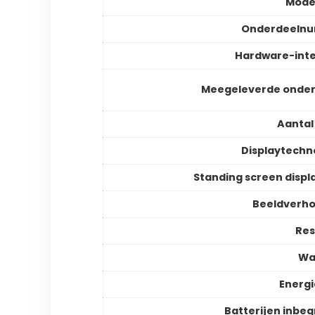
Mode
Onderdeeln
Hardware-int
Meegeleverde onder
Aantal
Displaytechn
Standing screen displa
Beeldverh
Res
Wa
Energ
Batterijen inbe