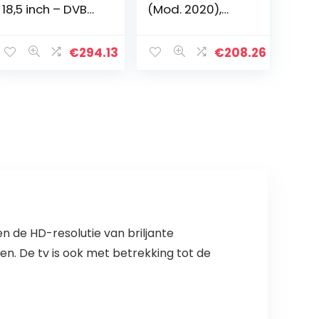
18,5 inch – DVB
(Mod. 2020),
T2 – DVD –
Zwart
Autoadapter –
Zwart
€
294.13
€
208.26
n de HD-resolutie van briljante
n. De tv is ook met betrekking tot de