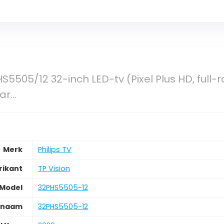
S5505/12 32-inch LED-tv (Pixel Plus HD, full-r
aar…
Merk
Philips TV
rikant
TP Vision
Model
32PHS5505-12
lnaam
32PHS5505-12