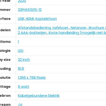
l Year
2020
ummer
32PHS5505-12
erface
USB, HDMI, Koptelefoon
Afstandsbediening, tafelvoet., Netsnoer., Brochure v
delen
2 AAA-batterijen., Korte handleiding (mogelijk niet
 items
1
ologie
LED
y size
32 Inch
ouding
16:9
olutie
1.366 x 768 Pixels
ttage
6 watt
iebron
Kabelgebundene Elektrik
grepen
Ja