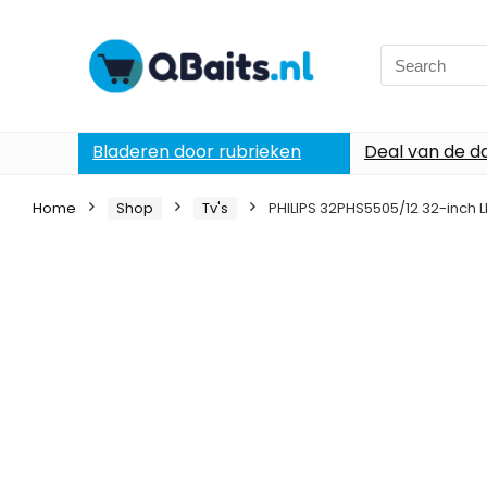
Search
for:
Bladeren door rubrieken
Deal van de d
Home
Shop
Tv's
PHILIPS 32PHS5505/12 32-inch LE