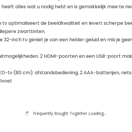
 heeft alles wat u nodig hebt en is gemakkelijk mee te 
 tv optimaliseert de beeldkwaliteit en levert scherpe be
iepere zwarttinten.
e 32-inch tv geniet je van een helder geluid en mis je geen
luitmogelijkheden. 2 HDMI-poorten en een USB-poort make
ED-tv (80 cm); afstandsbediening, 2 AAA-batterijen, nets
elvoet
Frequently Bought Together Loading...