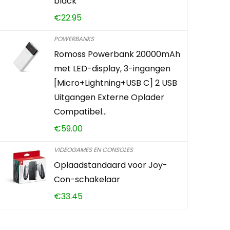
black
€
22.95
POWERBANKS
Romoss Powerbank 20000mAh
met LED-display, 3-ingangen
[Micro+Lightning+USB C] 2 USB
Uitgangen Externe Oplader
Compatibel…
€
59.00
VIDEOGAMES EN CONSOLES
Oplaadstandaard voor Joy-
Con-schakelaar
€
33.45