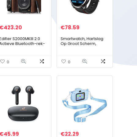
€
423.20
€
78.59
Edifier S2000MKIII 2.0
Smartwatch, Hartslag
Actieve Bluetooth-rek-
Op Groot Scherm,
luidspreker,
Bloeddruk Bloed
drievoudige versterker,
Zuurstof Waterdichte
130 watt
Stappenteller Bluetooth
0
0
studiomonitorluidsprek
Sporthorloge…
er voor…
€
45.99
€
22.29