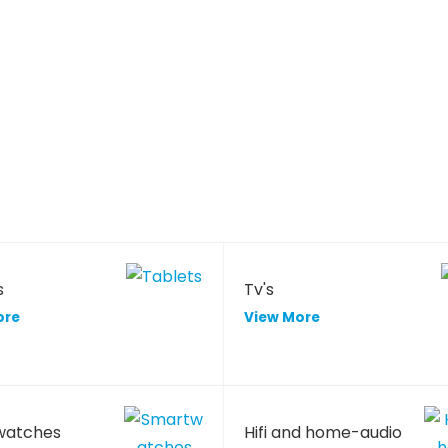
s
Tv's
ore
View More
watches
Hifi and home-audio