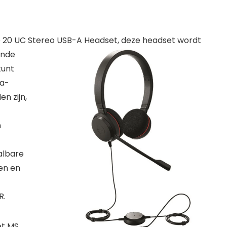
e 20 UC Stereo USB-A
Headset, deze headset wordt
ende
kunt
-a-
n zijn,
n
albare
ten en
R.
et MS