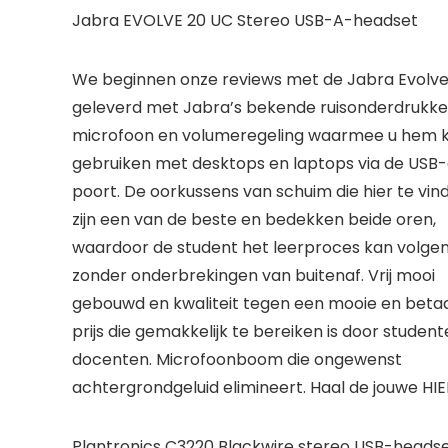
Jabra EVOLVE 20 UC Stereo USB-A-headset
We beginnen onze reviews met de Jabra Evolv
geleverd met Jabra’s bekende ruisonderdrukk
microfoon en volumeregeling waarmee u hem 
gebruiken met desktops en laptops via de USB
poort. De oorkussens van schuim die hier te vinde
zijn een van de beste en bedekken beide oren,
waardoor de student het leerproces kan volge
zonder onderbrekingen van buitenaf. Vrij mooi
gebouwd en kwaliteit tegen een mooie en beta
prijs die gemakkelijk te bereiken is door studen
docenten. Microfoonboom die ongewenst
achtergrondgeluid elimineert. Haal de jouwe HIE
Plantronics C3220 Blackwire stereo USB-heads