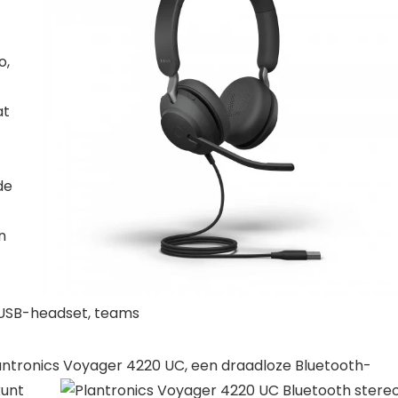
o,
at
de
n
 USB-headset, teams
antronics
Voyager 4220 UC, een draadloze Bluetooth-
kunt