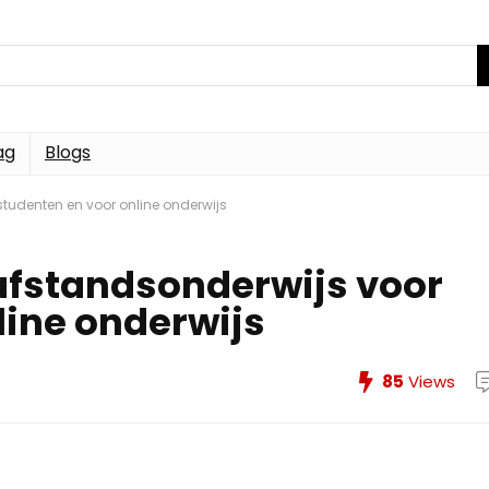
ag
Blogs
tudenten en voor online onderwijs
afstandsonderwijs voor
line onderwijs
85
Views