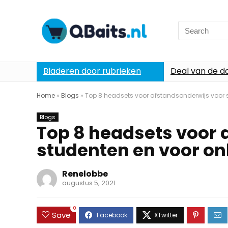
Search
for:
Bladeren door rubrieken
Deal van de d
Home
»
Blogs
»
Top 8 headsets voor afstandsonderwijs voor s
Blogs
Top 8 headsets voor 
studenten en voor on
Renelobbe
augustus 5, 2021
0
Save