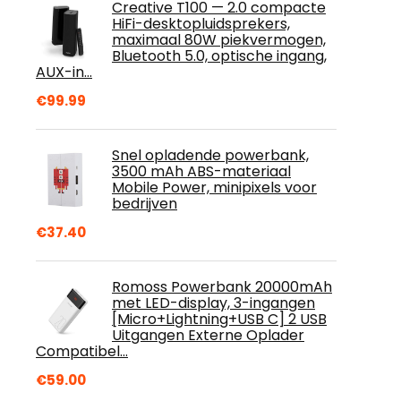
Creative T100 — 2.0 compacte
HiFi-desktopluidsprekers,
maximaal 80W piekvermogen,
Bluetooth 5.0, optische ingang,
AUX-in…
€
99.99
Snel opladende powerbank,
3500 mAh ABS-materiaal
Mobile Power, minipixels voor
bedrijven
€
37.40
Romoss Powerbank 20000mAh
met LED-display, 3-ingangen
[Micro+Lightning+USB C] 2 USB
Uitgangen Externe Oplader
Compatibel…
€
59.00