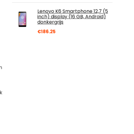
Lenovo K6 Smartphone 12,7 (5
inch) display (16 GB, Android)
donkergrijs
€
186.25
n
k