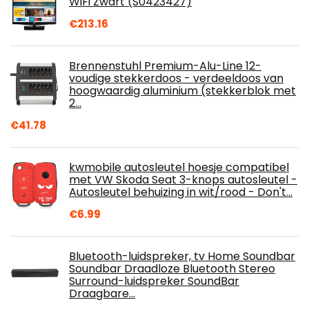
WiFi Zwart (S0423427)
€
213.16
Brennenstuhl Premium-Alu-Line 12-
voudige stekkerdoos - verdeeldoos van
hoogwaardig aluminium (stekkerblok met
2…
€
41.78
kwmobile autosleutel hoesje compatibel
met VW Skoda Seat 3-knops autosleutel -
Autosleutel behuizing in wit/rood - Don't…
€
6.99
Bluetooth-luidspreker, tv Home Soundbar
Soundbar Draadloze Bluetooth Stereo
Surround-luidspreker SoundBar
Draagbare…