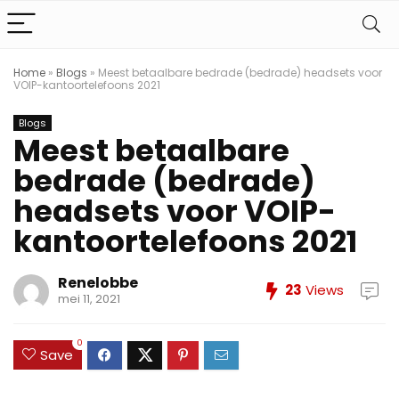
Home
»
Blogs
»
Meest betaalbare bedrade (bedrade) headsets voor
VOIP-kantoortelefoons 2021
Blogs
Meest betaalbare
bedrade (bedrade)
headsets voor VOIP-
kantoortelefoons 2021
Renelobbe
23
Views
mei 11, 2021
0
Save